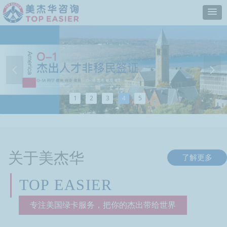
넳
넲
1
2
3
4
5
关于美杰华
了解更多
TOP EASIER
专注美国绿卡服务，把你的杰出带给世界