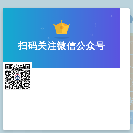
ꁲ
资讯
查看更多
扫码关注微信公众号
回到顶部
010-56341590
美国移民局将对全部EB1C
重要通知！葡萄
及NIW申请实施加急处理
为美国E-1/E-2
13041154222
并对E签证申请进
2023-01-20
2022-12-27
整
查看详情
查看详情
7*24小时免费咨询热线