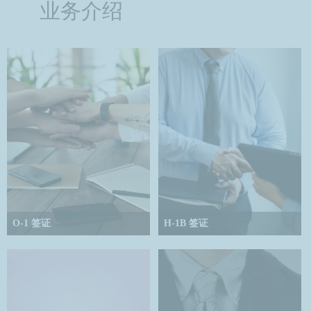
业务介绍
O-1 签证
H-1B 签证
O-1签证是为那些在科学、艺术、教
H-1B签证是美国为雇佣外籍专业人
育、商业或体育等领域表现杰出的
才提供的一种临时工作签证，适用
外籍申请人或在影视行业中获得国
于在特定领域（如科学、技术、工
家或国际认可的卓越成就的外籍申
程和数学）拥有学士及以上学位的
请人提供的一种工作签证。允许申
外籍专业人士。可加急。最快15天